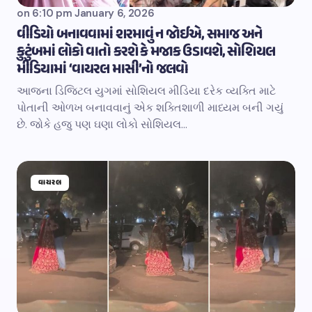
on
6:10 pm January 6, 2026
વીડિયો બનાવવામાં શરમાવું ન જોઈએ, સમાજ અને
કુટુંબમાં લોકો વાતો કરશે કે મજાક ઉડાવશે, સોશિયલ
મીડિયામાં ‘વાયરલ માસી’નો જલવો
આજના ડિજિટલ યુગમાં સોશિયલ મીડિયા દરેક વ્યક્તિ માટે
પોતાની ઓળખ બનાવવાનું એક શક્તિશાળી માધ્યમ બની ગયું
છે. જોકે હજુ પણ ઘણા લોકો સોશિયલ…
વાયરલ