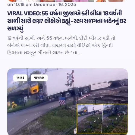
on
10:18 am December 16, 2025
VIRAL VIDEO: 55 વર્ષના જીજાએ કરી લીધા 18 વર્ષની
સાળી સાથે લગ્ન? લોકોએ કહ્યું- સ્ટવ સળગતા બહેનનું ઘર
સળગ્યું
18 વર્ષની સાળી અને 55 વર્ષના બનેવી, દીદી બીમાર પડી તો
બંનેએ લગ્ન કરી લીધા, વાયરલ થયો વીડિયો એક હિન્દી
ફિલ્મના મશહૂર ગીતની લાઇન છે, “ના…
ખબર
વાયરલ