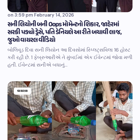
on
3:59 pm February 14, 2026
સની લિયોની બની Oops મોમેન્ટનો શિકાર, જાહેરમાં
સરકી પડ્યો ડ્રેસે, પતિ ડેનિયલે આ રીતે બચાવી લાજ,
જુઓ વાયરલ વીડિયો
બોલિવૂડ દિવા સની લિયોન આ દિવસોમાં સ્પ્લિટ્સવિલા 16 હોસ્ટ
કરી રહી છે. 1 ફેબ્રુઆરીએ તે મુંબઈમાં એક ઈવેન્ટમાં જોવા મળી
હતી. ઈવેન્ટમાં સનીએ બધાનું…
વાયરલ