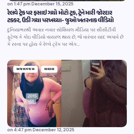
on
1:47 pm December 15, 2025
રેલવે ટ્રેક પર ફસાઇ ગયો મોટો ટ્રક, ટ્રેને મારી જોરદાર
ટક્કર, ઉડી ગયા પરખચ્ચા- જુઓ ખતરનાક વીડિયો
દુનિયાભરથી અવાર નવાર સોશિયલ મીડિયા પર સીસીટીવી
ફૂટેજ કે કોઇ વીડિયો વાયરલ થાય છે, જે વારંવાર યાદ અપાવે છે
કે રસ્તા પર હોય કે રેલ્વે ટ્રેક પર એક…
અજબગજબ
વાયરલ
on
4:47 pm December 12, 2025