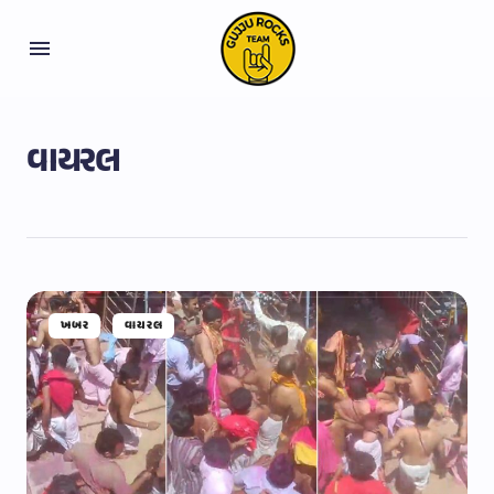
વાયરલ
ખબર
વાયરલ