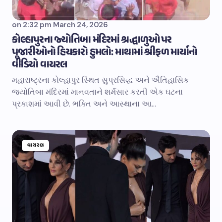
on
2:32 pm March 24, 2026
કોલ્હાપુરના જ્યોતિબા મંદિરમાં શ્રદ્ધાળુઓ પર
પૂજારીઓનો હિચકારો હુમલો: માથામાં શ્રીફળ માર્યાનો
વીડિયો વાયરલ
મહારાષ્ટ્રના કોલ્હાપુર સ્થિત સુપ્રસિદ્ધ અને ઐતિહાસિક
જ્યોતિબા મંદિરમાં માનવતાને શર્મસાર કરતી એક ઘટના
પ્રકાશમાં આવી છે. ભક્તિ અને આસ્થાના આ…
વાયરલ