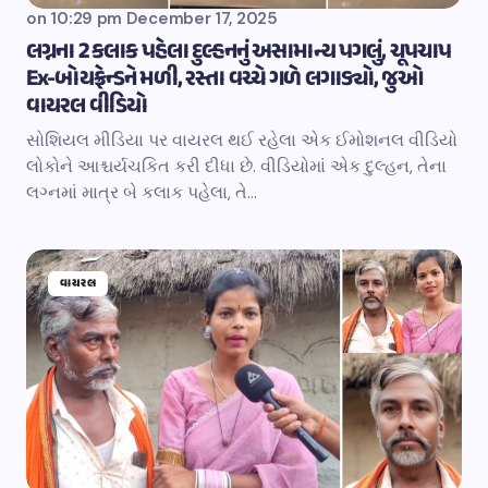
on
10:29 pm December 17, 2025
લગ્નના 2 કલાક પહેલા દુલ્હનનું અસામાન્ય પગલું, ચૂપચાપ
Ex-બોયફ્રેન્ડને મળી, રસ્તા વચ્ચે ગળે લગાડ્યો, જુઓ
વાયરલ વીડિયો
સોશિયલ મીડિયા પર વાયરલ થઈ રહેલા એક ઈમોશનલ વીડિયો
લોકોને આશ્ચર્યચકિત કરી દીધા છે. વીડિયોમાં એક દુલ્હન, તેના
લગ્નમાં માત્ર બે કલાક પહેલા, તે…
વાયરલ