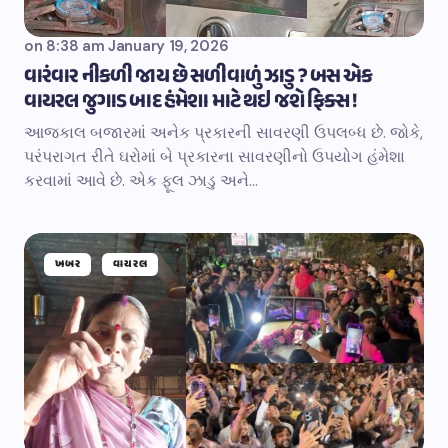
on
8:38 am January 19, 2026
વારંવાર નીકળી જાય છે સળીવાળું ઝાડુ ? બસ એક
વાયરલ જુગાડ બાદ હંમેશા માટે થઇ જશે ફિક્સ !
આજકાલ બજારમાં અનેક પ્રકારની સાવરણી ઉપલબ્ધ છે. જોકે,
પરંપરાગત રીતે ઘરોમાં બે પ્રકારના સાવરણીનો ઉપયોગ હંમેશા
કરવામાં આવે છે. એક ફૂલ ઝાડુ અને…
ખબર
વાયરલ