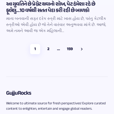
આ યુવતિને છે પ્રેગ્નેટ થવાનો શોખ, પેટ હંમેશા રહે છે
ફૂલેલુ…10 વર્ષથી સતત પેદા કરી રહી છે બાળકો
માતા બનવાની સફર દરેક સ્ત્રી માટે ખાસ હોય છે, પરંતુ કેટલીક
સ્ત્રીઓ એવી હોય છે જે તેને વારંવાર અનુભવવા માંગે છે. આજે,
અમે તમને આવી જ એક મહિલાની…
1
2
…
159
GujjuRocks
Welcome to ultimate source for fresh perspectives! Explore curated
content to enlighten, entertain and engage global readers.