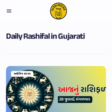
Daily Rashifal in Gujarati
જ્યોતિષ શાસ્ત્ર