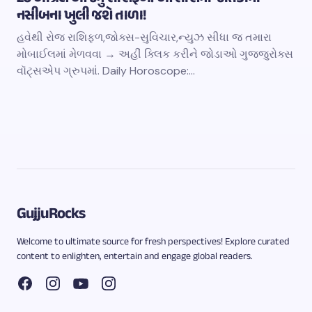
નસીબના ખુલી જશે તાળા!
હવેથી રોજ રાશિફળ,જોક્સ-સુવિચાર,ન્યુઝ સીધા જ તમારા
મોબાઈલમાં મેળવવા → અહીં ક્લિક કરીને જોડાઓ ગુજ્જુરોક્સ
વૉટ્સએપ ગ્રુપમાં. Daily Horoscope:…
GujjuRocks
Welcome to ultimate source for fresh perspectives! Explore curated
content to enlighten, entertain and engage global readers.