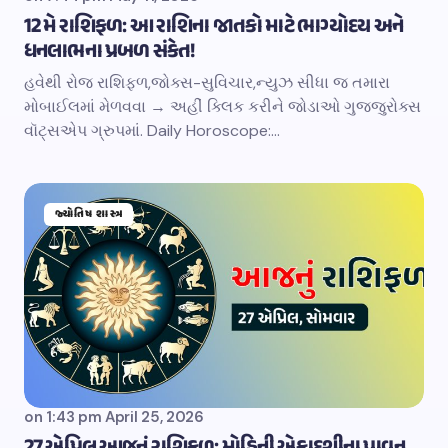
12 મે રાશિફળ: આ રાશિના જાતકો માટે ભાગ્યોદય અને
ધનલાભના પ્રબળ સંકેત!
હવેથી રોજ રાશિફળ,જોક્સ-સુવિચાર,ન્યુઝ સીધા જ તમારા
મોબાઈલમાં મેળવવા → અહીં ક્લિક કરીને જોડાઓ ગુજ્જુરોક્સ
વૉટ્સએપ ગ્રુપમાં. Daily Horoscope:…
જ્યોતિષ શાસ્ત્ર
on
1:43 pm April 25, 2026