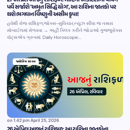
27 એપ્રિલ આજનું રાશિફળ: મોહિની એકાદશીના પાવન
પર્વે સર્જાશે ‘અમૃત સિદ્ધિ યોગ’, આ રાશિના જાતકો પર
થશે ભગવાન વિષ્ણુની અસીમ કૃપા!
હવેથી રોજ રાશિફળ,જોક્સ-સુવિચાર,ન્યુઝ સીધા જ તમારા
મોબાઈલમાં મેળવવા → અહીં ક્લિક કરીને જોડાઓ ગુજ્જુરોક્સ
વૉટ્સએપ ગ્રુપમાં. Daily Horoscope:…
જ્યોતિષ શાસ્ત્ર
on
1:42 pm April 25, 2026
26 એપ્રિલ આજનું રાશિફળ: આ રાશિના જાતકોના