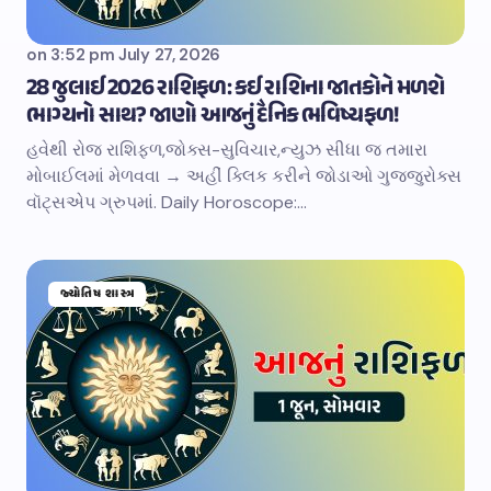
on
3:52 pm July 27, 2026
28 જુલાઈ 2026 રાશિફળ: કઈ રાશિના જાતકોને મળશે
ભાગ્યનો સાથ? જાણો આજનું દૈનિક ભવિષ્યફળ!
હવેથી રોજ રાશિફળ,જોક્સ-સુવિચાર,ન્યુઝ સીધા જ તમારા
મોબાઈલમાં મેળવવા → અહીં ક્લિક કરીને જોડાઓ ગુજ્જુરોક્સ
વૉટ્સએપ ગ્રુપમાં. Daily Horoscope:…
જ્યોતિષ શાસ્ત્ર