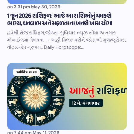
on
3:31 pm May 30, 2026
1 જૂન 2026 રાશિફળ: આજે આ રાશિઓનું ચમકશે
ભાગ્ય, ધનલાભ અને સફળતાના બનશે ખાસ યોગ!
હવેથી રોજ રાશિફળ,જોક્સ-સુવિચાર,ન્યુઝ સીધા જ તમારા
મોબાઈલમાં મેળવવા → અહીં ક્લિક કરીને જોડાઓ ગુજ્જુરોક્સ
વૉટ્સએપ ગ્રુપમાં. Daily Horoscope:…
જ્યોતિષ શાસ્ત્ર
on
7:44 pm May 11, 2026