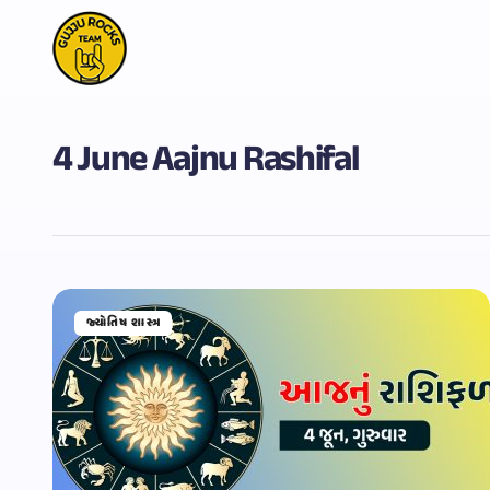
4 June Aajnu Rashifal
જ્યોતિષ શાસ્ત્ર