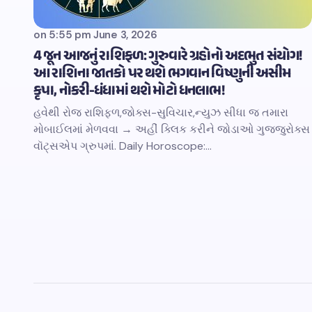
on
5:55 pm June 3, 2026
4 જૂન આજનું રાશિફળ: ગુરુવારે ગ્રહોનો અદભુત સંયોગ!
આ રાશિના જાતકો પર થશે ભગવાન વિષ્ણુની અસીમ
કૃપા, નોકરી-ધંધામાં થશે મોટો ધનલાભ!
હવેથી રોજ રાશિફળ,જોક્સ-સુવિચાર,ન્યુઝ સીધા જ તમારા
મોબાઈલમાં મેળવવા → અહીં ક્લિક કરીને જોડાઓ ગુજ્જુરોક્સ
વૉટ્સએપ ગ્રુપમાં. Daily Horoscope:…