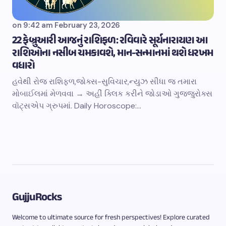
on
9:42 am February 23, 2026
22 ફેબ્રુઆરી આજનું રાશિફળ: રવિવારે સૂર્યનારાયણ આ
રાશિઓના નસીબ ચમકાવશે, માન-સન્માનમાં થશે ધરખમ
વધારો
હવેથી રોજ રાશિફળ,જોક્સ-સુવિચાર,ન્યુઝ સીધા જ તમારા
મોબાઈલમાં મેળવવા → અહીં ક્લિક કરીને જોડાઓ ગુજ્જુરોક્સ
વૉટ્સએપ ગ્રુપમાં. Daily Horoscope:…
GujjuRocks
Welcome to ultimate source for fresh perspectives! Explore curated