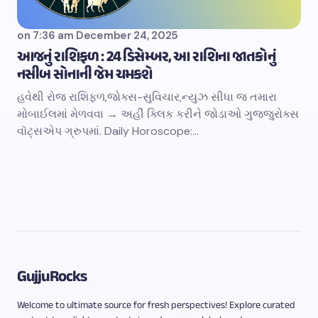
on
7:36 am December 24, 2025
આજનું રાશિફળ : 24 ડિસેમ્બર, આ રાશિના જાતકોનું
નસીબ સોનાની જેમ ચમકશે
હવેથી રોજ રાશિફળ,જોક્સ-સુવિચાર,ન્યુઝ સીધા જ તમારા
મોબાઈલમાં મેળવવા → અહીં ક્લિક કરીને જોડાઓ ગુજ્જુરોક્સ
વૉટ્સએપ ગ્રુપમાં. Daily Horoscope:…
GujjuRocks
Welcome to ultimate source for fresh perspectives! Explore curated