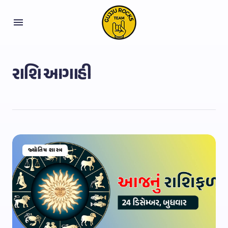
રાશિ આગાહી
જ્યોતિષ શાસ્ત્ર