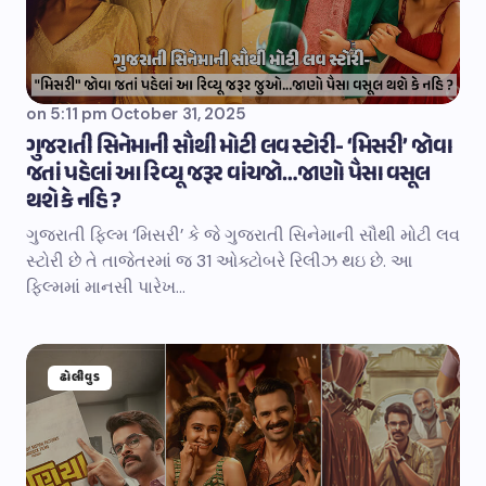
on
5:11 pm October 31, 2025
ગુજરાતી સિનેમાની સૌથી મોટી લવ સ્ટોરી- ‘મિસરી’ જોવા
જતાં પહેલાં આ રિવ્યૂ જરૂર વાંચજો…જાણો પૈસા વસૂલ
થશે કે નહિ ?
ગુજરાતી ફિલ્મ ‘મિસરી’ કે જે ગુજરાતી સિનેમાની સૌથી મોટી લવ
સ્ટોરી છે તે તાજેતરમાં જ 31 ઓક્ટોબરે રિલીઝ થઇ છે. આ
ફિલ્મમાં માનસી પારેખ…
ઢોલીવુડ