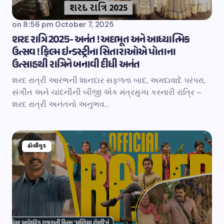
on
8:56 pm October 7, 2025
શરદ રાત્રિ 2025- અનંત ! અદભૂત અને આધ્યાત્મિક
ઉત્સવ ! ફિલ્મ ઇન્ડસ્ટ્રીના સિતારાઓએ પોતાના
ઉત્સાહથી રાત્રિને બનાવી દીધી અનંત
શરદ રાત્રી આરંભની શાનદાર સફળતા બાદ, અમદાવાદે પરંપરા,
સંગીત અને ચાંદનીની બીજી એક મંત્રમુગ્ધ કરનારી રાત્રિ –
શરદ રાત્રી અનંતનો અનુભવ…
ઢોલીવુડ