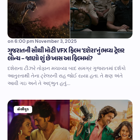
on
6:00 pm November 3, 2025
ગુજરાતની સૌથી મોટી VFX ફિલ્મ ‘દશેરા’નું ભવ્ય ટ્રેલર
લોન્ચ – જાણો શું છે ખાસ આ ફિલ્મમાં?
દશેરાના ટીઝરે તોફાન મચાવ્યા બાદ સમગ્ર ગુજરાતમાં દર્શકો
આતુરતાથી તેના ટ્રેલરની રાહ જોઈ રહ્યા હતા. તે ક્ષણ અંતે
આવી ગઇ અને તે અદ્ભુત હતું.…
ઢોલીવુડ