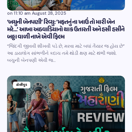
on
11:10 am August 28, 2025
‘બચુની બેનપણી’ રિવ્યુ: ‘મફતનું ના ખાઉં તો મારી બેન
મરે…’ આખા અઠવાડિયાનો થાક ઉતારતી અને હસી હસીને
બઠ્ઠા વાળી નાખે એવી ફિલ્મ
“જિંદગી જીવવી શીખવી પડે છે, મરવા માટે બધાં તૈયાર જ હોય છે”
આ ડાયલોગ સાંભળીને કદાચ તમે થોડી ક્ષણ માટે થંભી જશો.
બચુની બેનપણી એવી જ…
ઢોલીવુડ