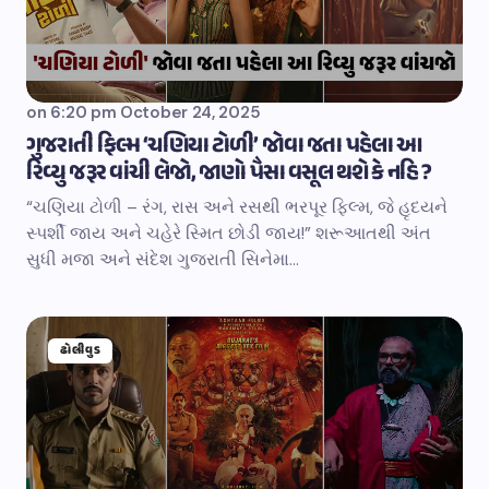
on
6:20 pm October 24, 2025
ગુજરાતી ફિલ્મ ‘ચણિયા ટોળી’ જોવા જતા પહેલા આ
રિવ્યુ જરૂર વાંચી લેજો, જાણો પૈસા વસૂલ થશે કે નહિ ?
“ચણિયા ટોળી – રંગ, રાસ અને રસથી ભરપૂર ફિલ્મ, જે હૃદયને
સ્પર્શી જાય અને ચહેરે સ્મિત છોડી જાય!” શરૂઆતથી અંત
સુધી મજા અને સંદેશ ગુજરાતી સિનેમા…
ઢોલીવુડ