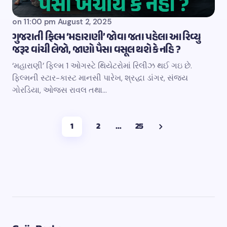
on
11:00 pm August 2, 2025
ગુજરાતી ફિલ્મ ‘મહારાણી’ જોવા જતા પહેલા આ રિવ્યુ
જરૂર વાંચી લેજો, જાણો પૈસા વસૂલ થશે કે નહિ ?
‘મહારાણી’ ફિલ્મ 1 ઓગસ્ટે થિયેટરોમાં રિલીઝ થઈ ગઇ છે.
ફિલ્મની સ્ટાર-કાસ્ટ માનસી પારેખ, શ્રદ્ધા ડાંગર, સંજય
ગોરડિયા, ઓજસ રાવલ તથા…
1
2
…
25