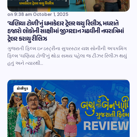
on
9:38 am October 1, 2025
‘ચણિયા ટોળી’નું ધમાકેદાર ટ્રેલર થયુ રિલીઝ, મધરાતે
હજારો લોકોની સાક્ષીમાં જીગરદાન ગઢવીની નવરાત્રિમાં
ટ્રેલર કરાયુ રીલિઝ
ગુજરાતી ફિલ્મ ઇન્ડસ્ટ્રીના સુપરસ્ટાર યશ સોનીની અપકમિંગ
ફિલ્મ ‘ચણિયા ટોળી’નું થોડા સમય પહેલા જ ટીઝર રિલીઝ થયું
હતું અને ત્યારથી…
ઢોલીવુડ