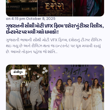
on
4:15 pm October 8, 2025
ગુજરાતની સૌથી મોટી VFX ફિલ્મ ‘દશેરા’નું ટીઝર રિલીઝ ,
ઈન્ટરનેટ પર મચી ગયો ધમાકો !
ગુજરાતી ભાષાની સૌથી મોટી VFX ફિલ્મ, દશેરાનું ટીઝર રીલિઝ
થઇ ગયુ છે અને રીલિઝ થતા જ ઇન્ટરનેટ પર ધૂમ મચાવી રહ્યું
છે. આખરે તોફાન પહેલા જે શાંતિ…
ઢોલીવુડ